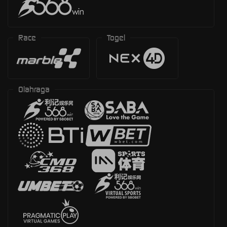
Race
Togel
Olahraga