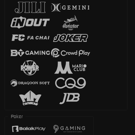
Poker