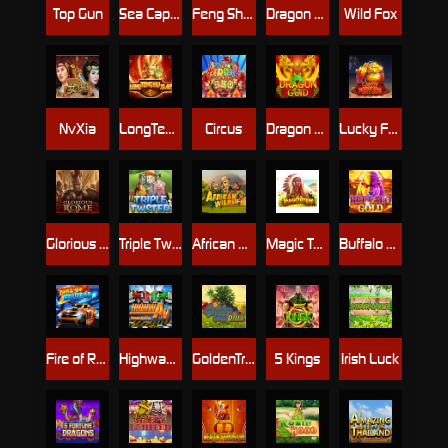
Top Gun
Sea Captain
Feng Shen
Dragon City
Wild Fox
NvXia
LongTengHuXiao2
Circus
Dragon Gold
Lucky Fortune
Glorious Rome
Triple Twister
African Wildlife
Magic Totem
Buffalo Gold
Fire of Route 66
Highway King
GoldenTree
5 Kings
Irish Luck