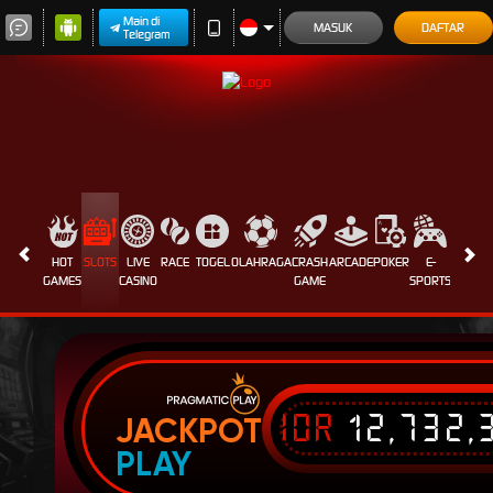
Main di
MASUK
DAFTAR
Telegram
HOT
SLOTS
LIVE
RACE
TOGEL
OLAHRAGA
CRASH
ARCADE
POKER
E-
SABUN
GAMES
CASINO
GAME
SPORTS
AYAM
IDR
12,732,
JACKPOT
PLAY