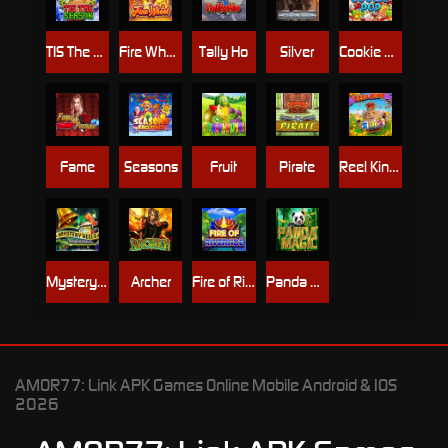
TIS The Season
Fire Wheel
Tally Ho
Silver
Cookie Pop
Fame
Seasons
Fruit
Pirate
Reel King Mega
Mystery Reels Power Reels
Archer
Fire of Riverside
Panda Magic II
AMOR77: Link APK Games Online Mobile Android & IOS
2026