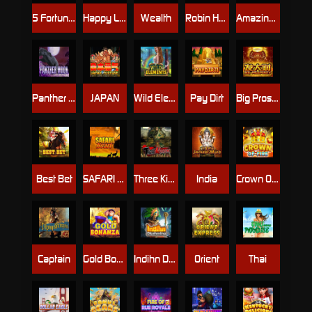
5 Fortune Dragon
Happy Lantern
Wealth
Robin Hood
Amazing Thailand
Panther Moon
JAPAN
Wild Elements
Pay Dirt
Big Prosperity
Best Bet
SAFARI Heat
Three Kingdoms
India
Crown Of Fire
Captain
Gold Bonanza
Indihn Dkehming
Orient
Thai