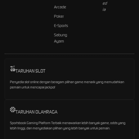
Arcade
Poker
E-Sports
Sabung
Ayam
TARUHAN SLOT
Penyedia slot online dengan beragam pilihan game menarik yang memudahkan
pemain untuk mencapai jackpot
TARUHAN OLAHRAGA
Sportsbook Gaming Platform Terbaik menawarkan lebih banyak game, odds yang
lebih tinggi, dan menyediakan pilihan yang lebih banyak untuk pemain.