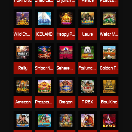
FORTUNE
Zhao Cai Jin Bao
Chjcken Djnner
Panda
Peace&Long Life
Wild Chuco
ICELAND
Happy Prosperous
Laura
Water Margin
Rally
Striper Night
Sahara Gold
Fortune Panda
Golden Tour
Amazon
Prosperous Lions
Dragon
T-REX
Boy King