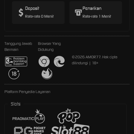
Deposit
Penarikan
Rata-rata 0 Menit
Rata-rata 1 Menit
Tanggung Jawab
Browser Yang
Bermain
Didukung
©2026 AMOR77. Hak cipta
dilindungi | 18+
Platform Penyedia Layanan
Slots