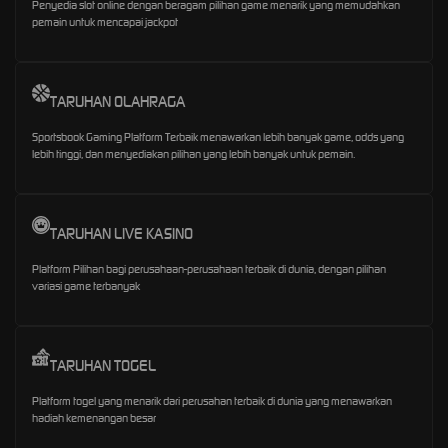
Penyedia slot online dengan beragam pilihan game menarik yang memudahkan
pemain untuk mencapai jackpot
TARUHAN OLAHRAGA
Sportsbook Gaming Platform Terbaik menawarkan lebih banyak game, odds yang
lebih tinggi, dan menyediakan pilihan yang lebih banyak untuk pemain.
TARUHAN LIVE KASINO
Platform Pilihan bagi perusahaan-perusahaan terbaik di dunia, dengan pilihan
variasi game terbanyak
TARUHAN TOGEL
Platform togel yang menarik dari perusahan terbaik di dunia yang menawarkan
hadiah kemenangan besar