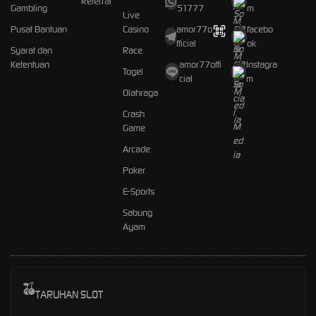
Referral
Gambling
51777
m
Live
Pusat Bantuan
Casino
amor77o
facebo
fficial
ok
Syarat dan
Race
Ketentuan
amor77offi
Instagra
Togel
cial
m
Olahraga
Crash
Game
Arcade
Poker
E-Sports
Sabung
Ayam
TARUHAN SLOT