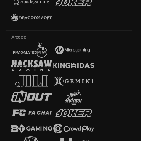
Arcade