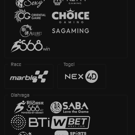
Race
Togel
Olahraga