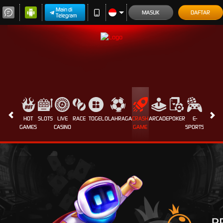
Main di
MASUK
DAFTAR
Telegram
HOT
SLOTS
LIVE
RACE
TOGEL
OLAHRAGA
CRASH
ARCADE
POKER
E-
SABUN
GAMES
CASINO
GAME
SPORTS
AYAM