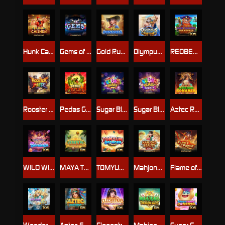
Hunk Cai Shen
Gems of Valhalla
Gold Rush Bonanza
Olympus Fortune
REDBEARD TREASURE
Rooster Blitz
Pedas Gila
Sugar Blast
Sugar Blast Frenzy
Aztec Rush Bonanza
WILD WITCH SUGAR BONANZA
MAYA TEMPLE OF FORTUNE
TOMYUM BONANZA
Mahjong Beauty
Flame of Fortune