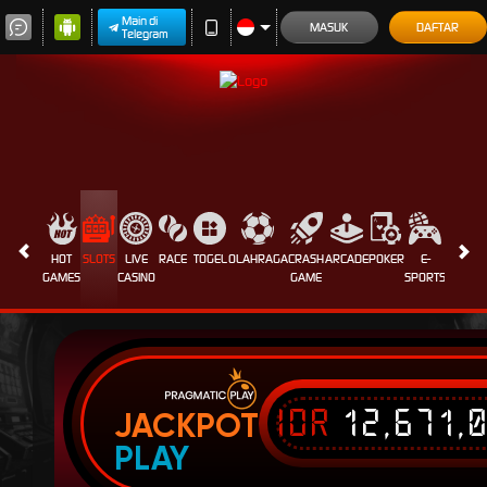
Main di
MASUK
DAFTAR
Telegram
HOT
SLOTS
LIVE
RACE
TOGEL
OLAHRAGA
CRASH
ARCADE
POKER
E-
SABUN
GAMES
CASINO
GAME
SPORTS
AYAM
IDR
12,671,
JACKPOT
PLAY