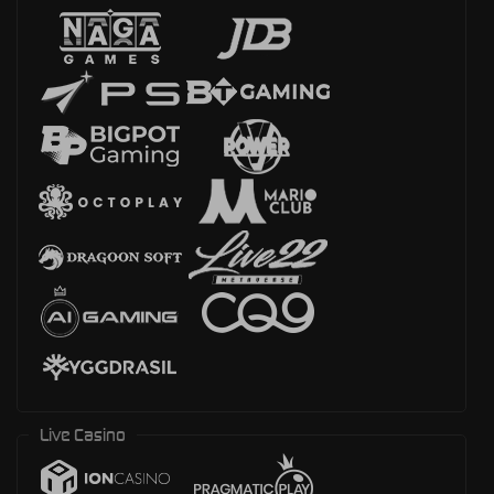
Live Casino