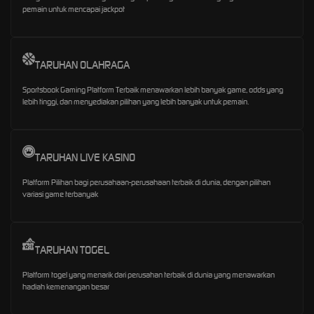
pemain untuk mencapai jackpot
TARUHAN OLAHRAGA
Sportsbook Gaming Platform Terbaik menawarkan lebih banyak game, odds yang
lebih tinggi, dan menyediakan pilihan yang lebih banyak untuk pemain.
TARUHAN LIVE KASINO
Platform Pilihan bagi perusahaan-perusahaan terbaik di dunia, dengan pilihan
variasi game terbanyak
TARUHAN TOGEL
Platform togel yang menarik dari perusahan terbaik di dunia yang menawarkan
hadiah kemenangan besar