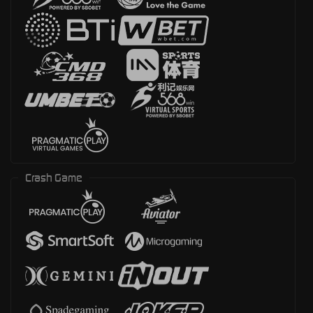
Crash Game