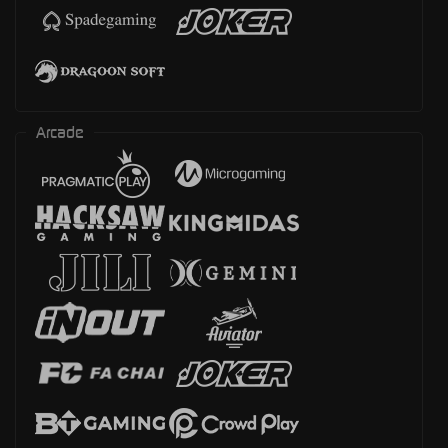
Arcade