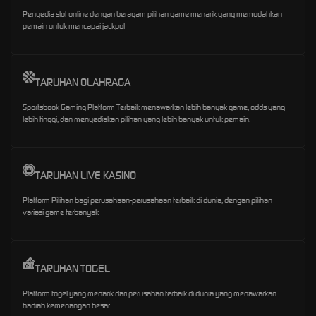
Penyedia slot online dengan beragam pilihan game menarik yang memudahkan
pemain untuk mencapai jackpot
TARUHAN OLAHRAGA
Sportsbook Gaming Platform Terbaik menawarkan lebih banyak game, odds yang
lebih tinggi, dan menyediakan pilihan yang lebih banyak untuk pemain.
TARUHAN LIVE KASINO
Platform Pilihan bagi perusahaan-perusahaan terbaik di dunia, dengan pilihan
variasi game terbanyak
TARUHAN TOGEL
Platform togel yang menarik dari perusahan terbaik di dunia yang menawarkan
hadiah kemenangan besar