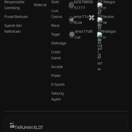
Responsible
Slots
62878808
Telegra
Referral
Gambling
51777
m
Live
Pusat Bantuan
Casino
amor77o
facebo
fficial
ok
Syarat dan
Race
Ketentuan
amor77offi
Instagra
Togel
cial
m
Olahraga
Crash
Game
Arcade
Poker
E-Sports
Sabung
Ayam
TARUHAN SLOT