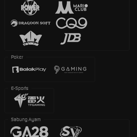
Poker
E-Sports
Sabung Ayam