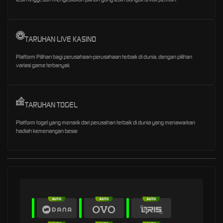
TARUHAN LIVE KASINO
Platform Pilihan bagi perusahaan-perusahaan terbaik di dunia, dengan pilihan
variasi game terbanyak
TARUHAN TOGEL
Platform togel yang menarik dari perusahan terbaik di dunia yang menawarkan
hadiah kemenangan besar