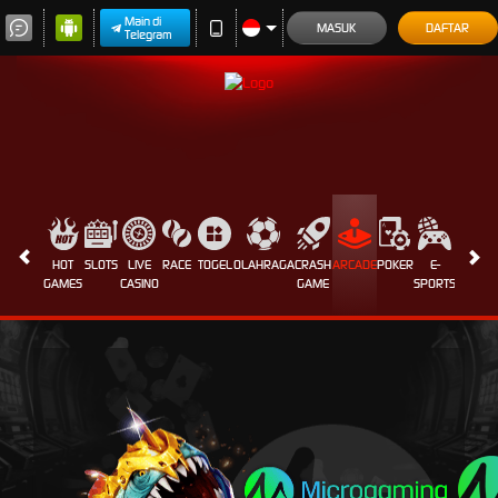
Main di
MASUK
DAFTAR
Telegram
HOT
SLOTS
LIVE
RACE
TOGEL
OLAHRAGA
CRASH
ARCADE
POKER
E-
SABUN
GAMES
CASINO
GAME
SPORTS
AYAM