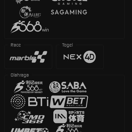
Race
Togel
Olahraga