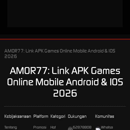
AMOR77: Link APK Games Online Mobile Android & IOS
2026
AMOR77: Link APK Games
Online Mobile Android & IOS
2026
Kebijaksanaan
Platform
Kategori
Dukungan
Komunitas
Tentang
Promosi
Hot
62878808
Whatsa