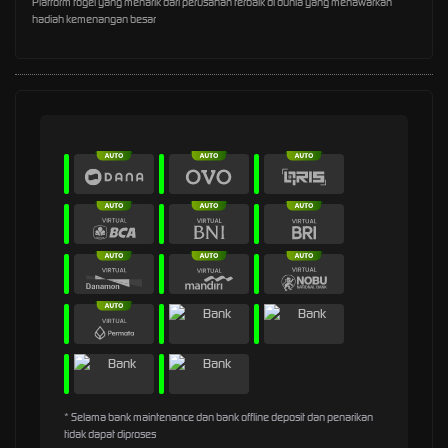
Platform togel yang menarik dari perusahan terbaik di dunia yang menawarkan
hadiah kemenangan besar
* Selama bank maintenance dan bank offline deposit dan penarikan
tidak dapat diproses