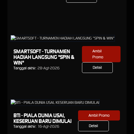
SMARTSOFT - TURNAMEN
Ambil
HADIAH LANGSUNG "SPIN &
Promo
WIN"
Detail
Tanggal akhir:
28-Agt-2026
BTI - PIALA DUNIA USAI,
Ambil Promo
KESERUAN BARU DIMULAI
Detail
Tanggal akhir:
16-Agt-2026