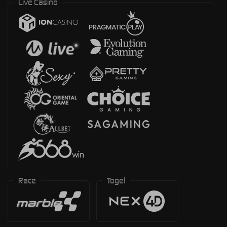
Live Casino
Race
Togel