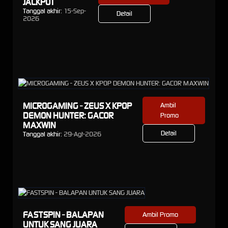
JACKPOT
Tanggal akhir:
15-Sep-
Detail
2026
MICROGAMING - ZEUS X KPOP
Ambil
DEMON HUNTER: GACOR
Promo
MAXWIN
Detail
Tanggal akhir:
29-Agt-2026
FASTSPIN - BALAPAN
Ambil Promo
UNTUK SANG JUARA