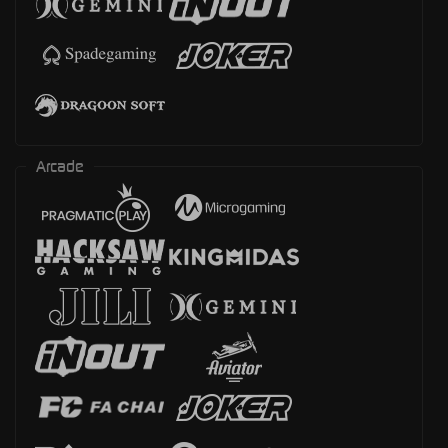
Arcade