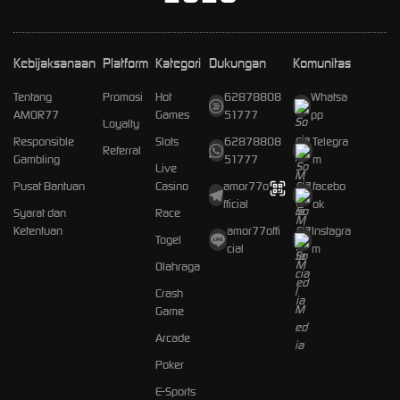
Kebijaksanaan
Platform
Kategori
Dukungan
Komunitas
Tentang
Promosi
Hot
62878808
Whatsa
AMOR77
Games
51777
pp
Loyalty
Responsible
Slots
62878808
Telegra
Referral
Gambling
51777
m
Live
Pusat Bantuan
Casino
amor77o
facebo
fficial
ok
Syarat dan
Race
Ketentuan
amor77offi
Instagra
Togel
cial
m
Olahraga
Crash
Game
Arcade
Poker
E-Sports