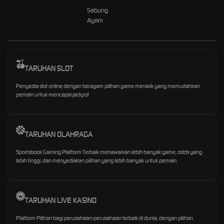
Sabung
Ayam
TARUHAN SLOT
Penyedia slot online dengan beragam pilihan game menarik yang memudahkan
pemain untuk mencapai jackpot
TARUHAN OLAHRAGA
Sportsbook Gaming Platform Terbaik menawarkan lebih banyak game, odds yang
lebih tinggi, dan menyediakan pilihan yang lebih banyak untuk pemain.
TARUHAN LIVE KASINO
Platform Pilihan bagi perusahaan-perusahaan terbaik di dunia, dengan pilihan