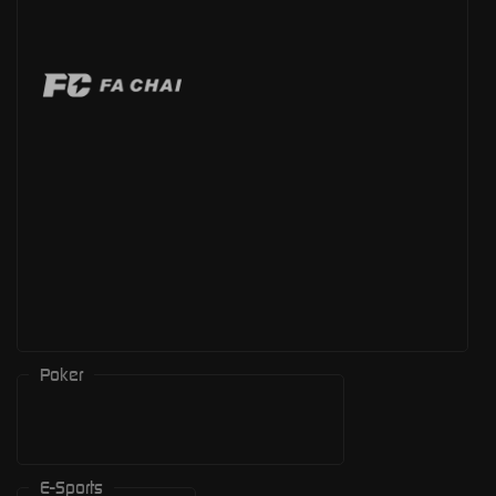
Poker
E-Sports