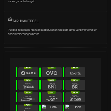
variasi game terbanyak
TARUHAN TOGEL
Platform togel yang menarik dari perusahan terbaik di dunia yang menawarkan
hadiah kemenangan besar