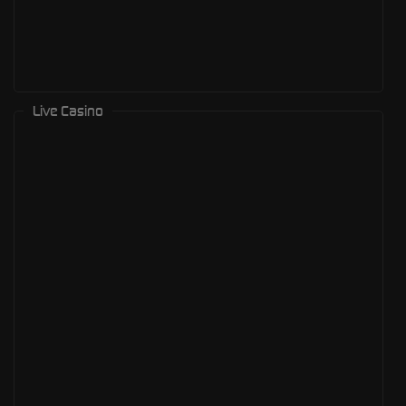
Live Casino