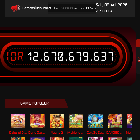
Sab, 08-Agt-2026
Pemberitahuan
irtual Sports pada 30-Jun-2026 dari 15.00.00 sampai 30-Sep-2026 15.00.00. Selama waktu ini,
22.00.04
IDR
12,670,679,637
T
GAME POPULER
Gates of Olympus POP
Bang Gacor 1000
Nezha 2
Mahjong MaxWin
Epic Ze Zeus
BANDITO RETURNS
Mahj